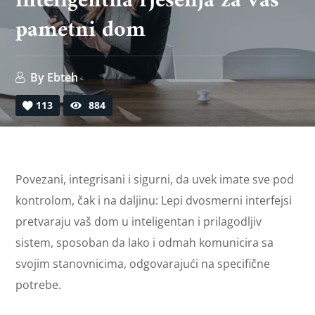
inteligentna rješenja za vaš
pametni dom
By
Ebteh
113
884
Povezani, integrisani i sigurni, da uvek imate sve pod
kontrolom, čak i na daljinu: Lepi dvosmerni interfejsi
pretvaraju vaš dom u inteligentan i prilagodljiv
sistem, sposoban da lako i odmah komunicira sa
svojim stanovnicima, odgovarajući na specifične
potrebe.