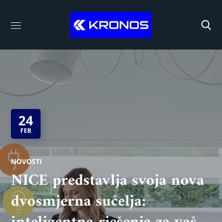
24
FEB
NOVOSTI
NICE predstavlja svoja nova
dvosmjerna sučelja: