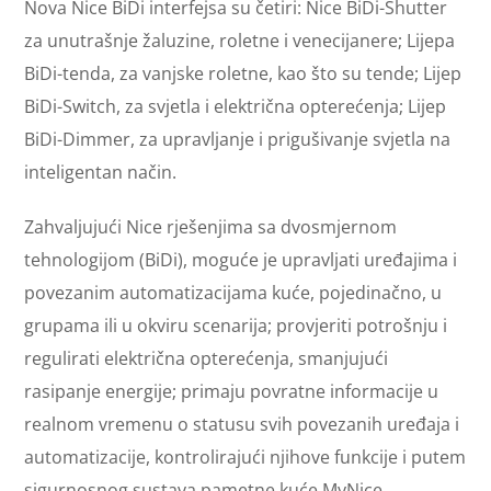
Nova Nice BiDi interfejsa su četiri: Nice BiDi-Shutter
za unutrašnje žaluzine, roletne i venecijanere; Lijepa
BiDi-tenda, za vanjske roletne, kao što su tende; Lijep
BiDi-Switch, za svjetla i električna opterećenja; Lijep
BiDi-Dimmer, za upravljanje i prigušivanje svjetla na
inteligentan način.
Zahvaljujući Nice rješenjima sa dvosmjernom
tehnologijom (BiDi), moguće je upravljati uređajima i
povezanim automatizacijama kuće, pojedinačno, u
grupama ili u okviru scenarija; provjeriti potrošnju i
regulirati električna opterećenja, smanjujući
rasipanje energije; primaju povratne informacije u
realnom vremenu o statusu svih povezanih uređaja i
automatizacije, kontrolirajući njihove funkcije i putem
sigurnosnog sustava pametne kuće MyNice.