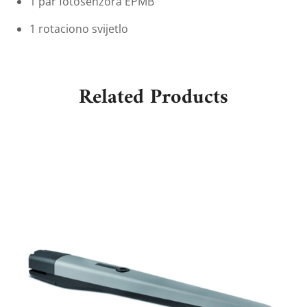
1 par fotosenzora EPMB
1 rotaciono svijetlo
Related Products