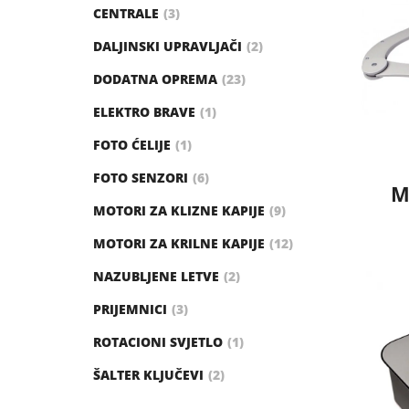
CENTRALE
3
DALJINSKI UPRAVLJAČI
2
DODATNA OPREMA
23
ELEKTRO BRAVE
1
FOTO ĆELIJE
1
FOTO SENZORI
6
M
MOTORI ZA KLIZNE KAPIJE
9
MOTORI ZA KRILNE KAPIJE
12
NAZUBLJENE LETVE
2
PRIJEMNICI
3
ROTACIONI SVJETLO
1
ŠALTER KLJUČEVI
2