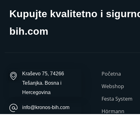
Kupujte kvalitetno i sigurn
bih.com
Početna
Kraševo 75, 74266
Tešanjka. Bosna i
Webshop
Hercegovina
Festa System
info@kronos-bih.com
Hörmann
+387 (0) 32 692 672
Schüco