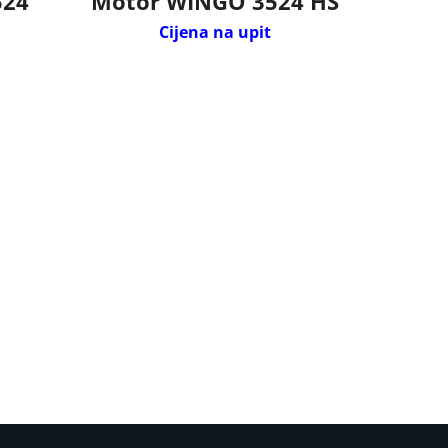
524
Motor WINGO 3524 HS
Cijena na upit